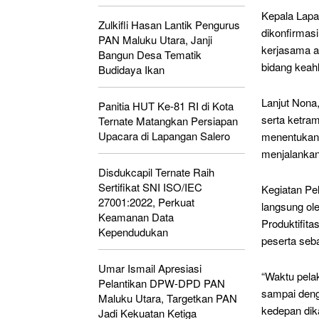
Kepala Lapa
Zulkifli Hasan Lantik Pengurus
dikonfirmas
PAN Maluku Utara, Janji
kerjasama a
Bangun Desa Tematik
bidang keahl
Budidaya Ikan
Lanjut Nona
Panitia HUT Ke-81 RI di Kota
serta ketram
Ternate Matangkan Persiapan
Upacara di Lapangan Salero
menentukan 
menjalankan
Disdukcapil Ternate Raih
Sertifikat SNI ISO/IEC
Kegiatan Pel
27001:2022, Perkuat
langsung ole
Keamanan Data
Produktifit
Kependudukan
peserta seb
Umar Ismail Apresiasi
“Waktu pelak
Pelantikan DPW-DPD PAN
sampai denga
Maluku Utara, Targetkan PAN
kedepan dik
Jadi Kekuatan Ketiga