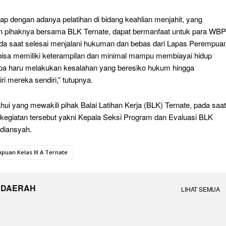
ap dengan adanya pelatihan di bidang keahlian menjahit, yang
n pihaknya bersama BLK Ternate, dapat bermanfaat untuk para WBP
da saat selesai menjalani hukuman dan bebas dari Lapas Perempua
 bisa memiliki keterampilan dan minimal mampu membiayai hidup
pa haru melakukan kesalahan yang beresiko hukum hingga
ri mereka sendiri,” tutupnya.
hui yang mewakili pihak Balai Latihan Kerja (BLK) Ternate, pada saat
egiatan tersebut yakni Kepala Seksi Program dan Evaluasi BLK
rdiansyah.
uan Kelas III A Ternate
 DAERAH
LIHAT SEMUA