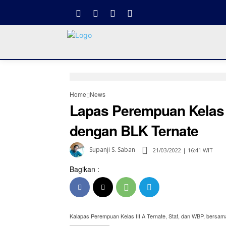
Home
News
Lapas Perempuan Kelas I
dengan BLK Ternate
Supanji S. Saban
21/03/2022 | 16:41 WIT
Bagikan :
Kalapas Perempuan Kelas III A Ternate, Staf, dan WBP, bersam