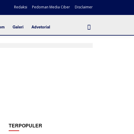
Redaksi
Pedoman Media Ciber
Disclaimer
om
Galeri
Advetorial
TERPOPULER