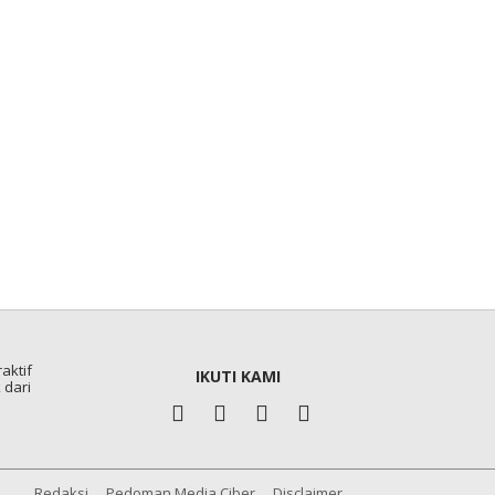
aktif
IKUTI KAMI
 dari
Redaksi
Pedoman Media Ciber
Disclaimer