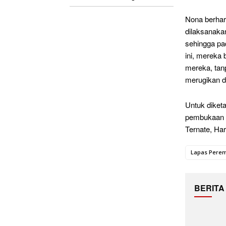
Nona berhar
dilaksanaka
sehingga pa
ini, mereka
mereka, tan
merugikan di
Untuk diketa
pembukaan k
Ternate, Ha
Lapas Peremp
BERITA