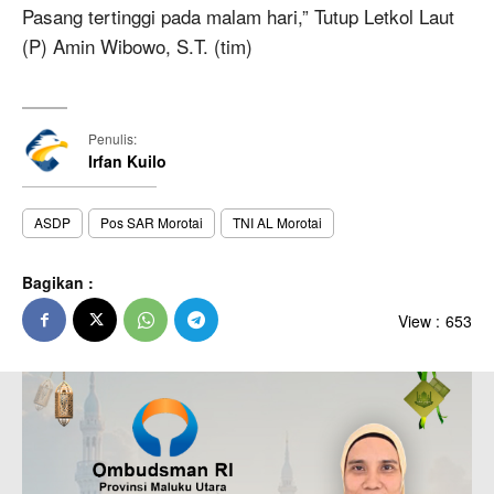
Pasang tertinggi pada malam hari,” Tutup Letkol Laut
(P) Amin Wibowo, S.T. (tim)
Penulis:
Irfan Kuilo
ASDP
Pos SAR Morotai
TNI AL Morotai
Bagikan :
View :
653