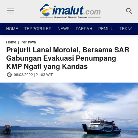
HOME
TERPOPULER
NEWS
DAERAH
PEMILU
TEKNO
Home
Peristiwa
Prajurit Lanal Morotai, Bersama SAR
Gabungan Evakuasi Penumpang
KMP Ngafi yang Kandas
08/03/2022 | 21:03 WIT